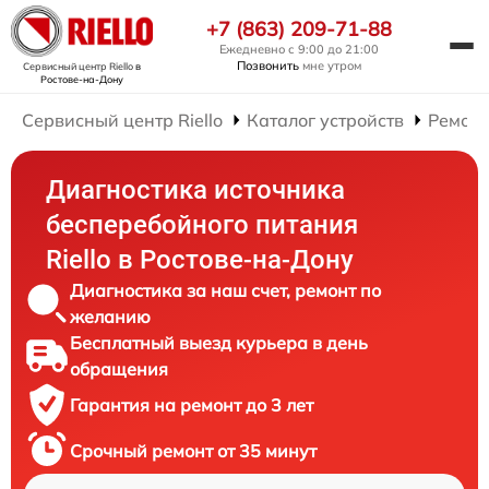
+7 (863) 209-71-88
Ежедневно с 9:00 до 21:00
Позвонить
мне утром
Сервисный центр Riello
в
Ростове-на-Дону
Сервисный центр Riello
Каталог устройств
Ремонт
Диагностика источника
бесперебойного питания
Riello в Ростове-на-Дону
Диагностика за наш счет, ремонт по
желанию
Бесплатный выезд курьера в день
обращения
Гарантия на ремонт до 3 лет
Срочный ремонт от 35 минут