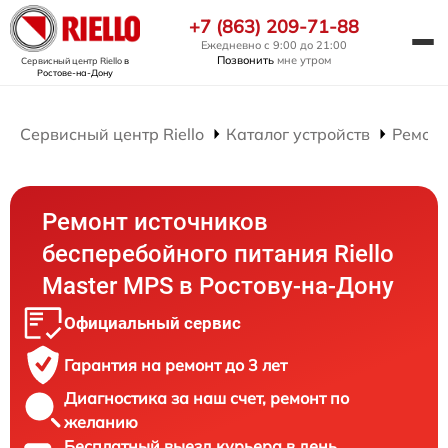
+7 (863) 209-71-88
Ежедневно с 9:00 до 21:00
Позвонить
мне утром
Сервисный центр Riello
в
Ростове-на-Дону
Сервисный центр Riello
Каталог устройств
Ремонт
Ремонт источников
бесперебойного питания Riello
Master MPS в Ростову-на-Дону
Официальный сервис
Гарантия на ремонт до 3 лет
Диагностика за наш счет, ремонт по
желанию
Бесплатный выезд курьера в день