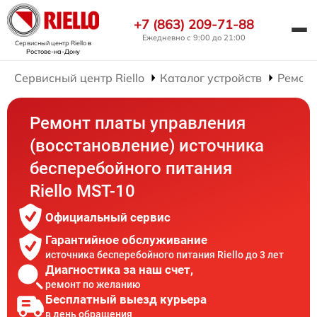
+7 (863) 209-71-88
Ежедневно с 9:00 до 21:00
Сервисный центр Riello
в
Ростове-на-Дону
Сервисный центр Riello
Каталог устройств
Ремонт
Ремонт платы управления
(восстановление) источника
бесперебойного питания
Riello MST-10
Официальный сервис
Гарантийное обслуживание
источника бесперебойного питания Riello до 3 лет
Диагностика за наш счет,
ремонт по желанию
Бесплатный выезд курьера
в день обращения