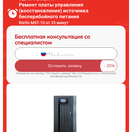
Ремонт платы управления
(восстановление) источника
бесперебойного питания
Riello MST-10 от 35 минут
Бесплатная консультация со
специалистом
Оставить заявку
Нажимая на кнопку "Оставить заявку" Вы соглашаетесь c
политикой
конфиденциальности