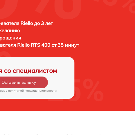
вателя Riello до 3 лет
 желанию
бращения
евателя
Riello RTS 400 от 35 минут
я со специалистом
Оставить заявку
есь c
политикой конфиденциальности