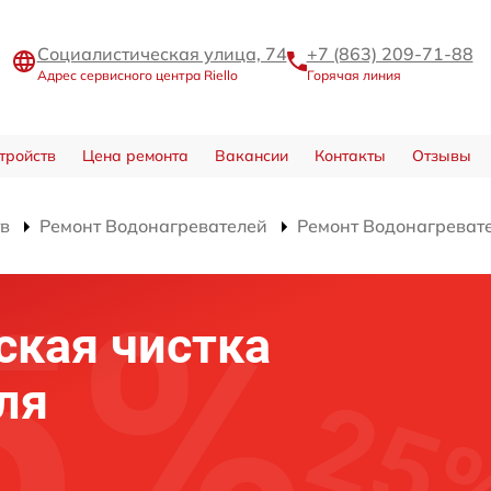
Социалистическая улица, 74
+7 (863) 209-71-88
Адрес сервисного центра Riello
Горячая линия
тройств
Цена ремонта
Вакансии
Контакты
Отзывы
тв
Ремонт Водонагревателей
Ремонт Водонагреват
ская чистка
ля