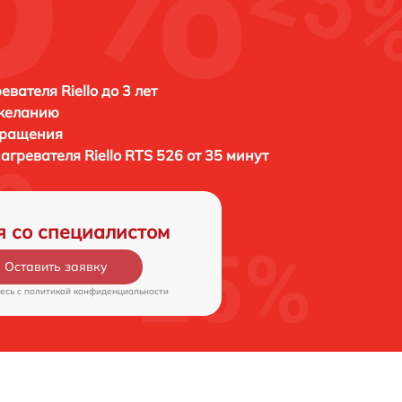
вателя Riello до 3 лет
 желанию
бращения
нагревателя
Riello RTS 526 от 35 минут
я со специалистом
Оставить заявку
есь c
политикой конфиденциальности