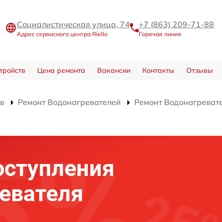
Социалистическая улица, 74
+7 (863) 209-71-88
Адрес сервисного центра Riello
Горячая линия
тройств
Цена ремонта
Вакансии
Контакты
Отзывы
тв
Ремонт Водонагревателей
Ремонт Водонагреват
оступления
евателя