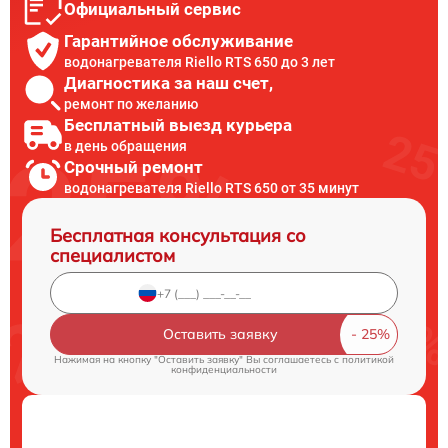
Официальный сервис
Гарантийное обслуживание
водонагревателя Riello RTS 650 до 3 лет
Диагностика за наш счет,
ремонт по желанию
Бесплатный выезд курьера
в день обращения
Срочный ремонт
водонагревателя Riello RTS 650 от 35 минут
Бесплатная консультация со
специалистом
Оставить заявку
Нажимая на кнопку "Оставить заявку" Вы соглашаетесь c
политикой
конфиденциальности