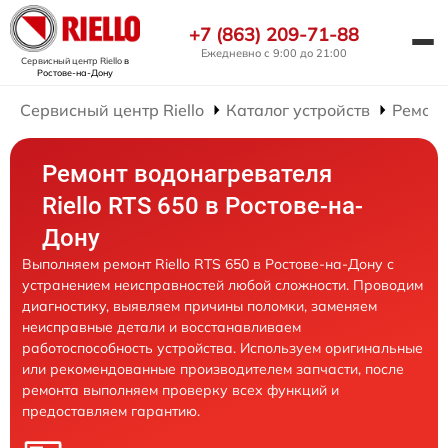
+7 (863) 209-71-88
Ежедневно с 9:00 до 21:00
Сервисный центр Riello
в
Ростове-на-Дону
Сервисный центр Riello
Каталог устройств
Ремонт
Ремонт водонагревателя
Riello RTS 650 в Ростове-на-
Дону
Выполняем ремонт Riello RTS 650 в Ростове-на-Дону с
устранением неисправностей любой сложности. Проводим
диагностику, выявляем причины поломки, заменяем
неисправные детали и восстанавливаем
работоспособность устройства. Используем оригинальные
или рекомендованные производителем запчасти, после
ремонта выполняем проверку всех функций и
предоставляем гарантию.