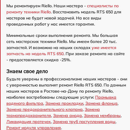
Мы ремонтируем Riello. Наши мастера -
специалисты по
ремонту техники Riello
. Восстановить модель RTS 650 для
мастеров не будет новой задачей. На все виды
проведенных работ у нас имеется гарантия.
Минимальные сроки выполнения ремонта. Мы большая
сеть мастерских техники Riello. Мы имеем более 20 тыс.
запчастей. И возможно на наших складах
уже имеется
запчасть на модель RTS 650
. При заказе ремонта на сайте
- предоставляется скидка -25%.
Знаем свое дело
Будьте уверены в профессионализме наших мастеров - они
с уверенностью выполнят ремонт Riello RTS 650. По данным
наших мастеров в Ростове-на-Дону по ремонту Riello,
наиболее востребованы следующие услуги:
Промывка
водяного фильтра
,
Замена прокладки
,
Замена фланца
,
Замена предохранительного клапана
,
Замена
термопредохранителя
,
Замена анода
,
Замена мембраны
,
Ликвидация протечек
,
Замена труб поступления воды
,
Ремонт модуля управления
.